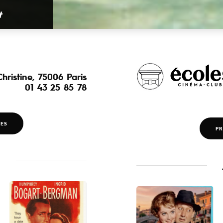
Sortie nationale le 
hristine, 75006 Paris
01 43 25 85 78
RES
PR
E